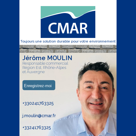
Toujours une solution durable pour votre environnement
Jérôme MOULIN
Responsable commercial
Région Est, Rhône-Alpes
et Auvergne
Enregistrez-moi
+330241763325
j.moulin@cmar.fr
+33241763325