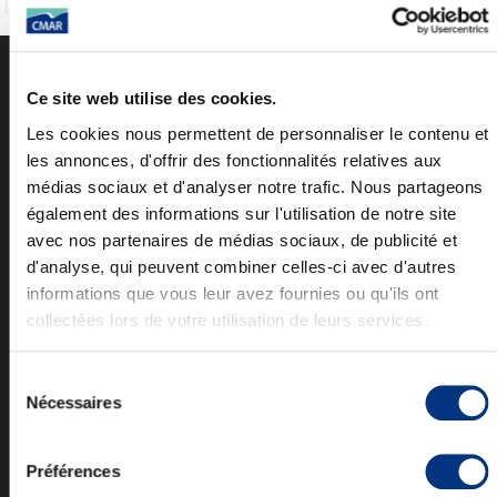
Ce site web utilise des cookies.
NOUS CONTACTER
Les cookies nous permettent de personnaliser le contenu et
CONTACT
les annonces, d'offrir des fonctionnalités relatives aux
:
+33 (0)2 41 76 31 62
Accueil
médias sociaux et d'analyser notre trafic. Nous partageons
Commercial
:
+33 (0)2 41 76 33 25
également des informations sur l'utilisation de notre site
SAV
:
+33 (0)2 41 76 58 45
avec nos partenaires de médias sociaux, de publicité et
Pièces
:
+33 (0)2 41 76 38 40
d'analyse, qui peuvent combiner celles-ci avec d'autres
informations que vous leur avez fournies ou qu'ils ont
CMAR - Z.A. Pont-Rame
collectées lors de votre utilisation de leurs services.
3 rue Denis Papin
49430 DURTAL - France
Sélection
CMAR
Nécessaires
du
CONSTRUCTION MECANIQUE
AUTOMATISME RIVARD
consentement
SAS au capital de 842 850 €
Préférences
siret/tva : 33871443900027