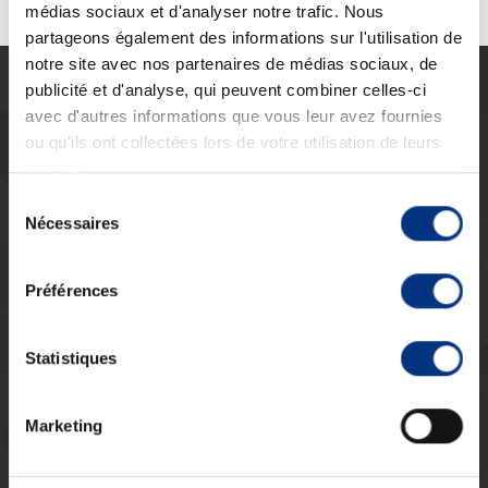
Multicar
,
eau chaude
,
dÃ©capage
,
rÃ©aspiration
,
transmission
médias sociaux et d'analyser notre trafic. Nous
hydrolique
,
UGAP
partageons également des informations sur l'utilisation de
notre site avec nos partenaires de médias sociaux, de
publicité et d'analyse, qui peuvent combiner celles-ci
EN DIRECT DE VOS VILLES
avec d'autres informations que vous leur avez fournies
Nettoyeur eau chaude avec reaspiration
ou qu'ils ont collectées lors de votre utilisation de leurs
R 2500
services.
en Vidéo
Sélection
Nécessaires
du
consentement
Préférences
Statistiques
Marketing