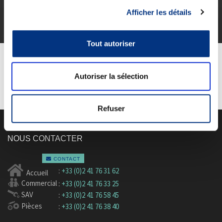
Voir toutes nos vidéos sur notre chaîne Youtube.
Afficher les détails
Description
Informations techniques
Tout autoriser
Informations complémentaires
Autoriser la sélection
Refuser
NOUS CONTACTER
CONTACT
:
+33 (0)2 41 76 31 62
Accueil
Commercial
:
+33 (0)2 41 76 33 25
SAV
:
+33 (0)2 41 76 58 45
Pièces
:
+33 (0)2 41 76 38 40