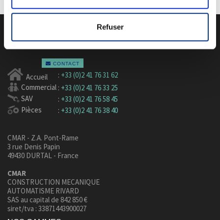
Refuser
NOUS CONTACTER
CONTACT
:
+33 (0)2 41 76 31 62
Accueil
Commercial
:
+33 (0)2 41 76 33 25
SAV
:
+33 (0)2 41 76 58 45
Pièces
:
+33 (0)2 41 76 38 40
CMAR - Z.A. Pont-Rame
3 rue Denis Papin
49430 DURTAL - France
CMAR
CONSTRUCTION MECANIQUE
AUTOMATISME RIVARD
SAS au capital de 842 850 €
siret/tva : 33871443900027