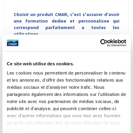
Choisir un produit CMAR, c'est s'assurer d'avoir
une formation dediee et personnalisee qui
correspond parfaitement a toutes les
utilisations.
Page en maintenance :
Si vous souhaitez nous
contacter, merci d'envoyer directement a
Ce site web utilise des cookies.
l'adresse suivante : contact@cmar.fr
Les cookies nous permettent de personnaliser le contenu
et les annonces, d'offrir des fonctionnalités relatives aux
médias sociaux et d'analyser notre trafic. Nous
partageons également des informations sur l'utilisation de
notre site avec nos partenaires de médias sociaux, de
publicité et d'analyse, qui peuvent combiner celles-ci
avec d'autres informations que vous leur avez fournies
ou qu'ils ont collectées lors de votre utilisation de leurs
services.