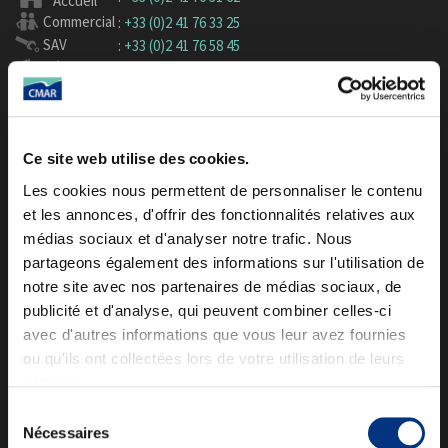
Accueil
Commercial
:
+33 (0)2 41 76 33 25
SAV
:
+33 (0)2 41 76 58 45
Pièces
:
+33 (0)2 41 76 38 40
CMAR - Z.A. Pont-Rame
3 rue Denis Papin
Ce site web utilise des cookies.
49430 DURTAL - France
Les cookies nous permettent de personnaliser le contenu
CMAR
CONSTRUCTION MECANIQUE
et les annonces, d'offrir des fonctionnalités relatives aux
AUTOMATISME RIVARD
médias sociaux et d'analyser notre trafic. Nous
SAS au capital de 842 850 €
partageons également des informations sur l'utilisation de
siret/tva : 33871443900027
notre site avec nos partenaires de médias sociaux, de
NOS GAMMES
publicité et d'analyse, qui peuvent combiner celles-ci
avec d'autres informations que vous leur avez fournies
Laveuse Haute Pression
Decapeuse Eau Chaude
ou qu'ils ont collectées lors de votre utilisation de leurs
Balayeuse de Voirie
services.
Balayeuse Chantier et Travaux Publics
Sélection
Balayeuse hydrogene
Nécessaires
du
Mercedes-Benz Unimog