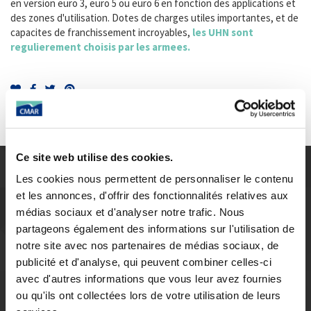
en version euro 3, euro 5 ou euro 6 en fonction des applications et
des zones d'utilisation. Dotes de charges utiles importantes, et de
capacites de franchissement incroyables,
les UHN sont
regulierement choisis par les armees.
militaire
,
armee
,
Unimog
,
puissance
,
fiabilite
,
reference
Ce site web utilise des cookies.
Les cookies nous permettent de personnaliser le contenu
EN DIRECT DE VOS VILLES
et les annonces, d'offrir des fonctionnalités relatives aux
La CMAR en Vidéo
médias sociaux et d'analyser notre trafic. Nous
partageons également des informations sur l'utilisation de
Fabricant français de véhicules spéciaux et d’équipements pour
notre site avec nos partenaires de médias sociaux, de
nettoyage urbain, la CMAR est leader européen dans le décapage
publicité et d'analyse, qui peuvent combiner celles-ci
urbain et de la construction de véhicules spéciaux
avec d'autres informations que vous leur avez fournies
En quête constante de qualité, la CMAR recherche, innove et
ou qu'ils ont collectées lors de votre utilisation de leurs
modernise ses équipements en fonction des évolutions urbaines.