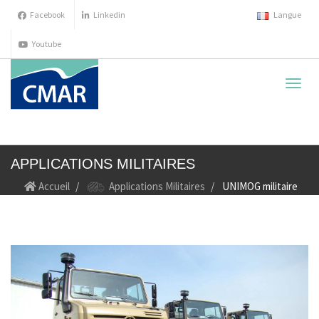
Facebook
Linkedin
Langue
Youtube
cache
la
navig
APPLICATIONS MILITAIRES
Accueil
Applications Militaires
UNIMOG militaire