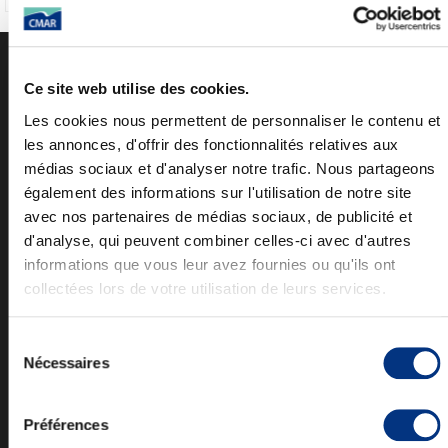
Ce site web utilise des cookies.
NOUS CONTACTER
Les cookies nous permettent de personnaliser le contenu et
CONTACT
les annonces, d'offrir des fonctionnalités relatives aux
:
+33 (0)2 41 76 31 62
Accueil
médias sociaux et d'analyser notre trafic. Nous partageons
Commercial
:
+33 (0)2 41 76 33 25
également des informations sur l'utilisation de notre site
SAV
:
+33 (0)2 41 76 58 45
avec nos partenaires de médias sociaux, de publicité et
Pièces
:
+33 (0)2 41 76 38 40
d'analyse, qui peuvent combiner celles-ci avec d'autres
informations que vous leur avez fournies ou qu'ils ont
CMAR - Z.A. Pont-Rame
collectées lors de votre utilisation de leurs services.
3 rue Denis Papin
49430 DURTAL - France
Sélection
CMAR
Nécessaires
du
CONSTRUCTION MECANIQUE
AUTOMATISME RIVARD
consentement
SAS au capital de 842 850 €
Préférences
siret/tva : 33871443900027