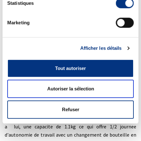
Statistiques
assure un confort d'exploitation optimal.
Une bonne conduite garantie
Marketing
La balayeuse donne un
acces complet a l'ensemble des
systemes
essentiels pour une mise en service et une
maintenance simplifiees et accelerees. La conception est
de
qualite superieure
, solide, fiable et durable pour
Afficher les détails
effectuer des travaux de balayage exigeants.
Un materiel de qualite
Tout autoriser
La balayeuse est dotee de
plaques specifiques
a ouvertures
laterales produisant un grand cyclone qui libere poussieres et
Autoriser la sélection
detritus vers le bas du flux d'air. Elle a un
double reservoir de
4 kg
d'hydrogene (2x2kg) pour une autonomie de travail de
Refuser
11 heures sans interruption, avec un chargement de 700 bars
en seulement quelques minutes. Le systeme
H2-Pod
a, quant
a lui, une capacite de 1.1kg ce qui offre 1/2 journee
d'autonomie de travail avec un changement de bouteille en