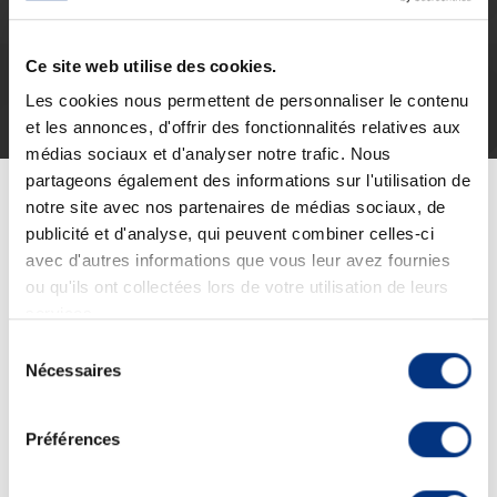
Ce site web utilise des cookies.
Voir toutes nos vidéos sur notre chaîne Youtube.
Les cookies nous permettent de personnaliser le contenu
et les annonces, d'offrir des fonctionnalités relatives aux
Description
Informations techniques
médias sociaux et d'analyser notre trafic. Nous
partageons également des informations sur l'utilisation de
Informations complémentaires
notre site avec nos partenaires de médias sociaux, de
publicité et d'analyse, qui peuvent combiner celles-ci
La mise en application de la balayeuse 100%
avec d'autres informations que vous leur avez fournies
hydrogene compacte CMAR Green Machines 500
ou qu'ils ont collectées lors de votre utilisation de leurs
H2
services.
Sélection
Nécessaires
Elle permet d'avoir une
securite amelioree
grace a la vue
du
panoramique. La
gestion de vehicule est egalement
consentement
innovante
avec ses systemes de surveillance, de detection et
Préférences
de diagnostic embarques pour une utilisation facilitee et une
resolution de probleme simplifiee. La conception
ergonomique de la cabine et du panneau de commandes