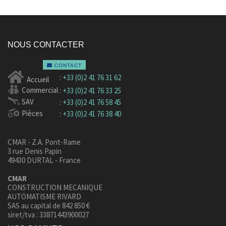
NOUS CONTACTER
CONTACT
:
+33 (0)2 41 76 31 62
Accueil
Commercial
:
+33 (0)2 41 76 33 25
SAV
:
+33 (0)2 41 76 58 45
Pièces
:
+33 (0)2 41 76 38 40
CMAR - Z.A. Pont-Rame
3 rue Denis Papin
49430 DURTAL - France
CMAR
CONSTRUCTION MECANIQUE
AUTOMATISME RIVARD
SAS au capital de 842 850 €
siret/tva : 33871443900027