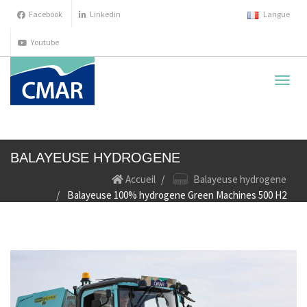
Facebook
Linkedin
Langue
Youtube
cache
la
navig
BALAYEUSE HYDROGENE
Accueil
Balayeuse hydrogene
Balayeuse 100% hydrogene Green Machines 500 H2