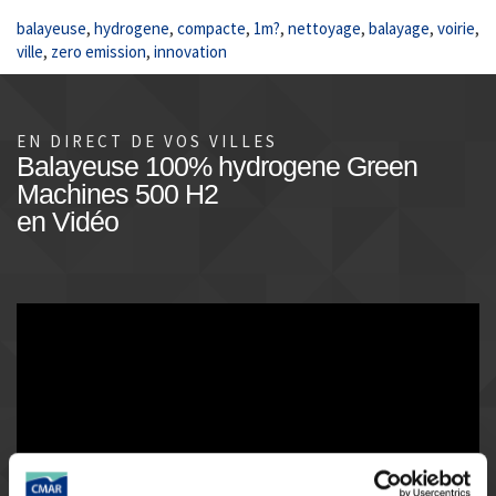
balayeuse
,
hydrogene
,
compacte
,
1m?
,
nettoyage
,
balayage
,
voirie
,
ville
,
zero emission
,
innovation
EN DIRECT DE VOS VILLES
Balayeuse 100% hydrogene Green
Machines 500 H2
en Vidéo