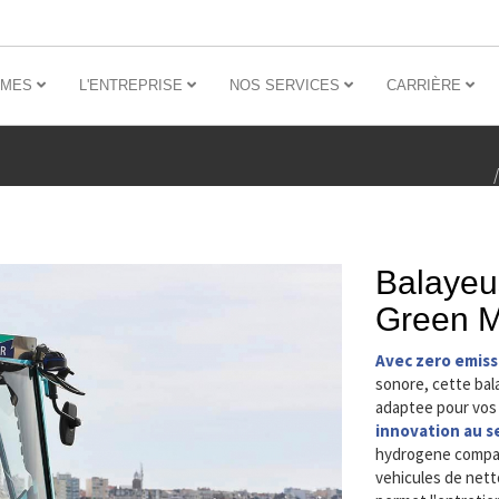
MMES
L'ENTREPRISE
NOS SERVICES
CARRIÈRE
Balayeu
Green M
Avec zero emiss
sonore, cette ba
adaptee pour vos 
innovation au se
hydrogene compac
vehicules de netto