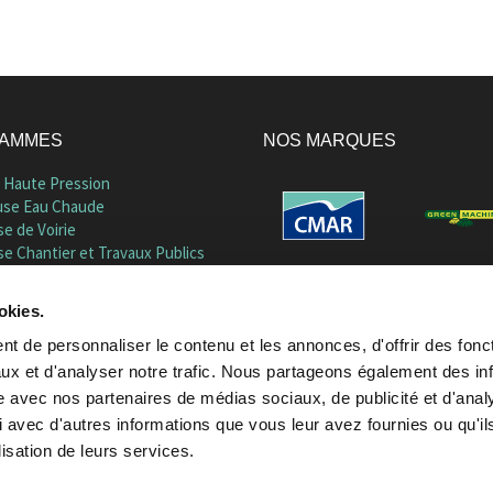
GAMMES
NOS MARQUES
 Haute Pression
se Eau Chaude
e de Voirie
e Chantier et Travaux Publics
se hydrogene
s-Benz Unimog
okies.
s Rail-Route
ment et Desherbage
t de personnaliser le contenu et les annonces, d'offrir des fonct
s Speciaux Sur Mesure
ux et d'analyser notre trafic. Nous partageons également des in
ons Militaires
site avec nos partenaires de médias sociaux, de publicité et d'anal
 avec d'autres informations que vous leur avez fournies ou qu'il
lisation de leurs services.