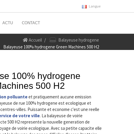
Langue
ACTU
CONTACT
Accueil
Balayeuse hydrogene
Balayeuse 100% hydrogene Green Machines 500 H2
se 100% hydrogene
achines 500 H2
ion polluante
et pratiquement aucune emission
layeuse de rue 100% hydrogene est ecologique et
centres-villes. Puissante et econome c'est une reelle
rvice de votre ville
. La balayeuse de voirie
te 500 H2 represente la nouvelle generation de
yage de voirie ecologique. Avec sa petite capacite elle