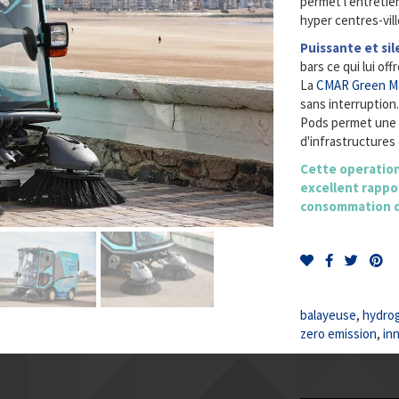
permet l'entretien
hyper centres-vill
Puissante et si
bars ce qui lui of
La
CMAR
Green M
sans interruption
Pods permet une 
d'infrastructures
Cette operation
excellent rappor
consommation d'
balayeuse
,
hydro
zero emission
,
inn