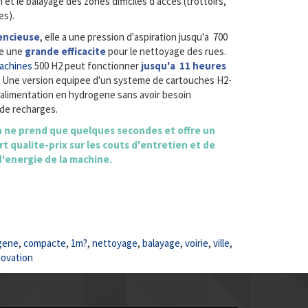
 et le balayage des zones difficiles d'acces (trottoirs,
es).
lencieuse
, elle a une pression d'aspiration jusqu'a 700
fre une
grande efficacite
pour le nettoyage des rues.
achines
500 H2 peut fonctionner
jusqu'a 11 heures
. Une version equipee d'un systeme de cartouches H2-
alimentation en hydrogene sans avoir besoin
 de recharges.
 ne prend que quelques secondes et offre un
t qualite-prix sur les couts d'entretien et de
energie de la machine.
gene
,
compacte
,
1m?
,
nettoyage
,
balayage
,
voirie
,
ville
,
ovation