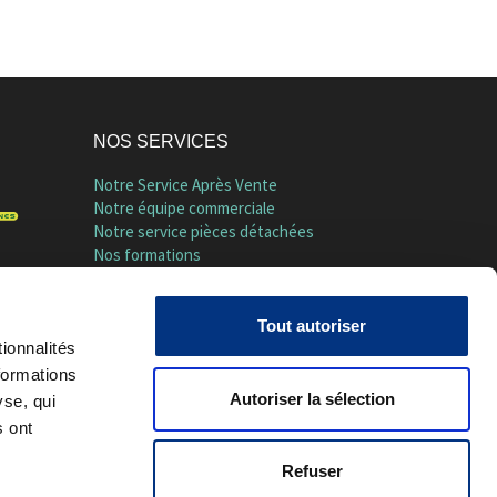
NOS SERVICES
Notre Service Après Vente
Notre équipe commerciale
Notre service pièces détachées
Nos formations
Notre présence sur les salons
Nos dernières livraisons
Tout autoriser
ionnalités
formations
Autoriser la sélection
yse, qui
s ont
Refuser