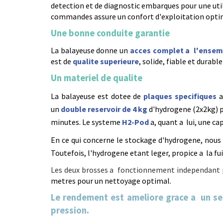
detection et de diagnostic embarques pour une util
commandes assure un confort d'exploitation opti
Une bonne conduite garantie
La balayeuse donne un
acces complet a l'ense
est de
qualite superieure
, solide, fiable et durab
Un materiel de qualite
La balayeuse est dotee de
plaques specifiques
a
un
double reservoir de 4 kg
d'hydrogene (2x2kg) p
minutes. Le systeme
H2-Pod
a, quant a lui, une c
En ce qui concerne le stockage d'hydrogene, nou
Toutefois, l'hydrogene etant leger, propice a la fu
Les deux brosses a fonctionnement independant
metres pour un nettoyage optimal.
Le rendement est ameliore grace a un se
pression.