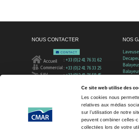
NOUS CONTACTER
NOS 
Laveuse
CONTACT
Decapeu
:
+33 (0)2 41 76 31 62
Accueil
Balayeus
Commercial
:
+33 (0)2 41 76 33 25
Balayeus
SAV
:
+33 (0)2 41 76 58 45
Balayeu
Pièces
:
+33 (0)2 41 76 38 40
Mercede
Ce site web utilise des co
Vehicule
Deneige
Les cookies nous permetten
CMAR - Z.A. Pont-Rame
Vehicule
3 rue Denis Papin
relatives aux médias socia
Applicati
49430 DURTAL - France
sur l'utilisation de notre 
peuvent combiner celles-ci
CMAR
CONSTRUCTION MECANIQUE
collectées lors de votre uti
AUTOMATISME RIVARD
SAS au capital de 842 850 €