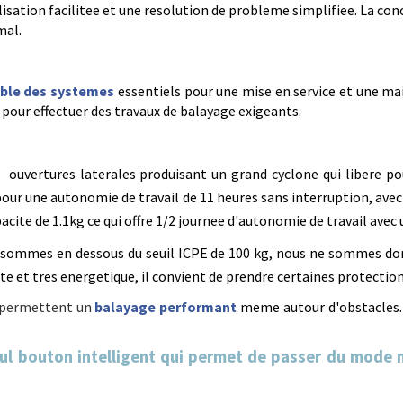
isation facilitee et une resolution de probleme simplifiee. La c
mal.
mble des systemes
essentiels pour une mise en service et une ma
le pour effectuer des travaux de balayage exigeants.
 ouvertures laterales produisant un grand cyclone qui libere pouss
our une autonomie de travail de 11 heures sans interruption, av
apacite de 1.1kg ce qui offre 1/2 journee d'autonomie de travail av
s sommes en dessous du seuil ICPE de 100 kg, nous ne sommes don
ite et tres energetique, il convient de prendre certaines protection
 permettent un
balayage performant
meme autour d'obstacles. L
ul bouton intelligent qui permet de passer du mode