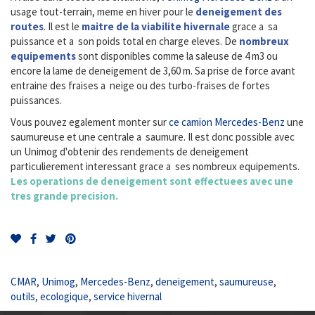
usage tout-terrain, meme en hiver pour le
deneigement des
routes
. Il est le
maitre de la viabilite hivernale
grace a sa
puissance et a son poids total en charge eleves. De
nombreux
equipements
sont disponibles comme la saleuse de 4 m3 ou
encore la lame de deneigement de 3,60 m. Sa prise de force avant
entraine des fraises a neige ou des turbo-fraises de fortes
puissances.
Vous pouvez egalement monter sur
ce camion Mercedes-Benz
une
saumureuse et une centrale a saumure. Il est donc possible avec
un Unimog d'obtenir des rendements de deneigement
particulierement interessant grace a ses nombreux equipements.
Les operations de deneigement sont effectuees avec une
tres grande precision.
CMAR
,
Unimog
,
Mercedes-Benz
,
deneigement
,
saumureuse
,
outils
,
ecologique
,
service hivernal