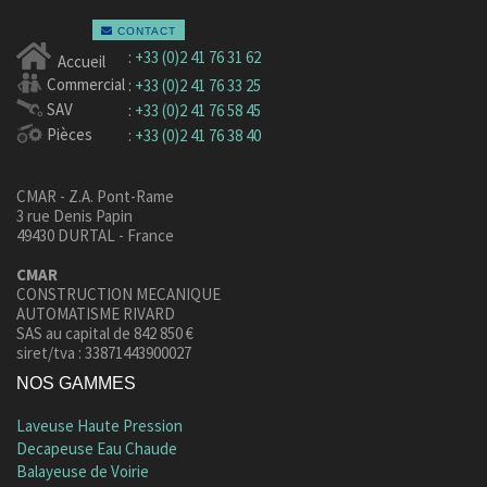
CONTACT
:
+33 (0)2 41 76 31 62
Accueil
Commercial
:
+33 (0)2 41 76 33 25
SAV
:
+33 (0)2 41 76 58 45
Pièces
:
+33 (0)2 41 76 38 40
CMAR - Z.A. Pont-Rame
3 rue Denis Papin
49430 DURTAL - France
CMAR
CONSTRUCTION MECANIQUE
AUTOMATISME RIVARD
SAS au capital de 842 850 €
siret/tva : 33871443900027
NOS GAMMES
Laveuse Haute Pression
Decapeuse Eau Chaude
Balayeuse de Voirie