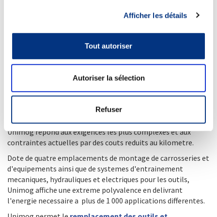
ch).
Afficher les détails
La boite de vitesses est rendue plus performante avec
etagement fonctionnel.
L'hydraulique de puissance VarioPower(R) amelioree
Tout autoriser
permet une productivite accrue.
L'hydraulique de travail a commande proportionnelle
offre un pilotage precis des outils.
Autoriser la sélection
La vitesse maximale est de 90 km/h.
Unimog offre une polyvalence tout-terrain.
Refuser
Soucieux de respecter les sols,
rapide et sur
sur la route, il
offre une charge utile elevee et une traction exemplaire.
Unimog repond aux exigences les plus complexes et aux
contraintes actuelles par des couts reduits au kilometre.
Dote de quatre emplacements de montage de carrosseries et
d'equipements ainsi que de systemes d'entrainement
mecaniques, hydrauliques et electriques pour les outils,
Unimog affiche une extreme polyvalence en delivrant
l'energie necessaire a plus de 1 000 applications differentes.
Unimog permet le
remplacement des outils et