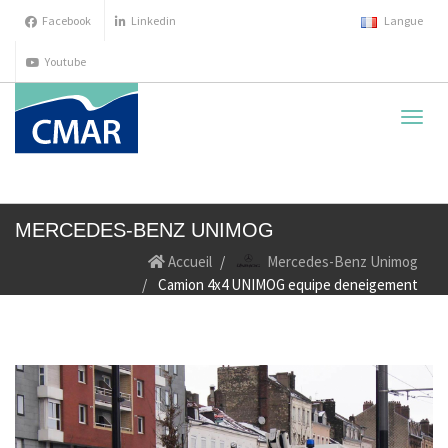
Facebook
Linkedin
Langue
Youtube
cache
la
navig
MERCEDES-BENZ UNIMOG
Accueil
Mercedes-Benz Unimog
Camion 4x4 UNIMOG equipe deneigement