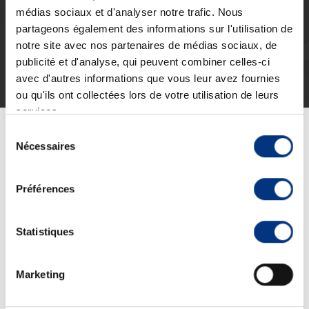
médias sociaux et d'analyser notre trafic. Nous
partageons également des informations sur l'utilisation de
notre site avec nos partenaires de médias sociaux, de
Voir toutes nos vidéos sur notre chaîne Youtube.
publicité et d'analyse, qui peuvent combiner celles-ci
avec d'autres informations que vous leur avez fournies
Description
Informations techniques
ou qu'ils ont collectées lors de votre utilisation de leurs
services.
Informations complémentaires
Sélection
Nécessaires
du
L'Unimog est performant et s'illustre dans le
consentement
domaine des portes-outils.
Préférences
Une technologie de pointe issue de la serie, un concept
abouti et un
savoir-faire inedit
: sa flexibilite s'appuie ainsi
Statistiques
sur un chassis performant.
Marketing
Les performances d'Unimog :
Les moteurs proposes delivrent jusqu'a 220 kW (300