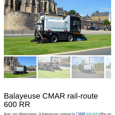
Balayeuse CMAR rail-route
600 RR
Avec ses dimensions, la balayeuse compacte
CMAR
600 RR
offre un