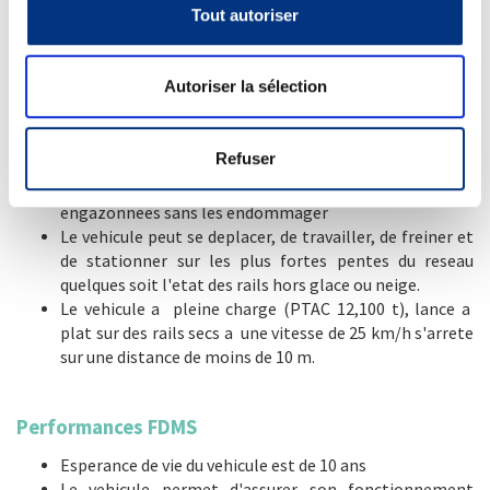
Tout autoriser
emplacements ou les rails sont noyes dans un
revetement stable et porteur.
Le temps de mise en voie ne necessite pas plus d'une
Autoriser la sélection
minute, la sortie de voie moins de 30 secondes, ce qui
permet au vehicule d'operer en service voyageur.
Rayon de courbure minimal des voies tres court : 18 m
Refuser
sur rails noyes.
Le vehicule est en mesure de balayer les zones
engazonnees sans les endommager
Le vehicule peut se deplacer, de travailler, de freiner et
de stationner sur les plus fortes pentes du reseau
quelques soit l'etat des rails hors glace ou neige.
Le vehicule a pleine charge (PTAC 12,100 t), lance a
plat sur des rails secs a une vitesse de 25 km/h s'arrete
sur une distance de moins de 10 m.
Performances FDMS
Esperance de vie du vehicule est de 10 ans
Le vehicule permet d'assurer son fonctionnement