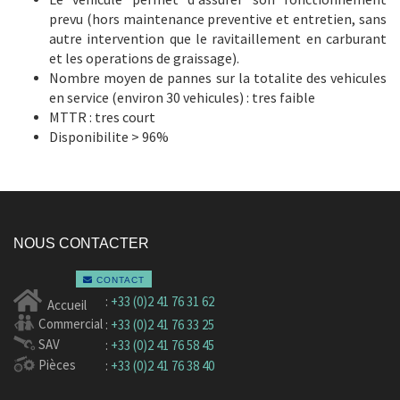
prevu (hors maintenance preventive et entretien, sans
autre intervention que le ravitaillement en carburant
et les operations de graissage).
Nombre moyen de pannes sur la totalite des vehicules
en service (environ 30 vehicules) : tres faible
MTTR : tres court
Disponibilite > 96%
NOUS CONTACTER
CONTACT
:
+33 (0)2 41 76 31 62
Accueil
Commercial
:
+33 (0)2 41 76 33 25
SAV
:
+33 (0)2 41 76 58 45
Pièces
:
+33 (0)2 41 76 38 40