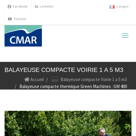
Facebook
Linkedin
Langue
Youtube
cache
la
navig
BALAYEUSE COMPACTE VOIRIE 1 A 5 M3
Accueil
Balayeuse compacte Voirie 1 a 5 m3
Balayeuse compacte thermique Green Machines : GM 400