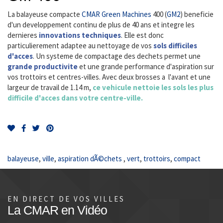
La balayeuse compacte
CMAR
Green Machines
400 (
GM2
) beneficie
d'un developpement continu de plus de 40 ans et integre les
dernieres
innovations techniques
. Elle est donc
particulierement adaptee au nettoyage de vos
sols difficiles
d'acces
. Un systeme de compactage des dechets permet une
grande productivite
et une grande performance d'aspiration sur
vos trottoirs et centres-villes. Avec deux brosses a l'avant et une
largeur de travail de 1.14 m,
ce vehicule nettoie les sols les plus
difficile d'acces dans votre centre-ville.
balayeuse
,
ville
,
aspiration dÃ©chets
,
vert
,
trottoirs
,
compact
EN DIRECT DE VOS VILLES
La CMAR en Vidéo