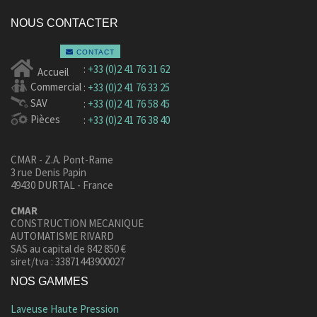
NOUS CONTACTER
CONTACT
:
+33 (0)2 41 76 31 62
Accueil
Commercial
:
+33 (0)2 41 76 33 25
SAV
:
+33 (0)2 41 76 58 45
Pièces
:
+33 (0)2 41 76 38 40
CMAR - Z.A. Pont-Rame
3 rue Denis Papin
49430 DURTAL - France
CMAR
CONSTRUCTION MECANIQUE
AUTOMATISME RIVARD
SAS au capital de 842 850 €
siret/tva : 33871443900027
NOS GAMMES
Laveuse Haute Pression