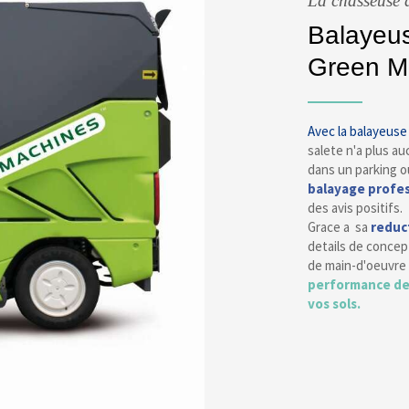
La chasseuse d
Balayeu
Green M
Avec la balayeus
salete n'a plus au
dans un parking o
balayage profe
des avis positifs.
Grace a sa
reduc
details de concept
de main-d'oeuvre c
performance de
vos sols.