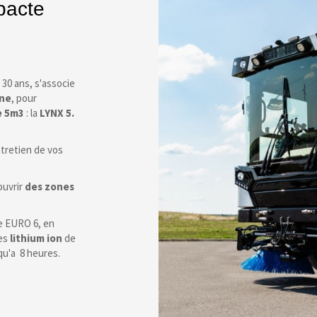
pacte
 30 ans, s'associe
nne
, pour
e 5m3
: la
LYNX 5.
ntretien de vos
ouvrir
des zones
ue EURO 6, en
ies
lithium ion
de
qu'a 8 heures.