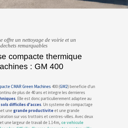
e offre un nettoyage de voirie et un
 dechets remarquables
se compacte thermique
achines : GM 400
mpacte
CMAR
Green Machines
400 (
GM2
) beneficie d'un
tinu de plus de 40 ans et integre les dernieres
chniques
. Elle est donc particulierement adaptee au
s
sols difficiles d'acces
. Un systeme de compactage
met une
grande productivite
et une grande
ration sur vos trottoirs et centres-villes. Avec deux
et une largeur de travail de 1.14 m,
ce vehicule