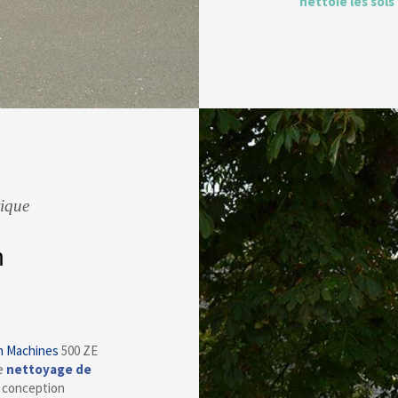
nettoie les sols 
rique
n
n Machines
500 ZE
de
nettoyage de
e conception