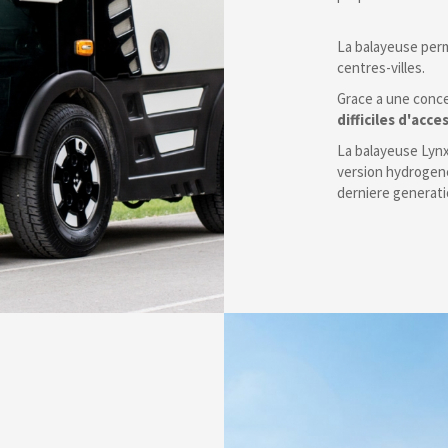
La balayeuse perm
centres-villes.
Grace a une conce
difficiles d'acce
La balayeuse Lynx
version hydrogene
derniere generati