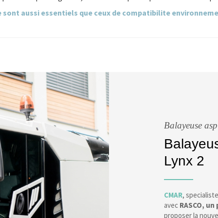
te sont aussi essentiels que ceux de compatibilite environnem
Balayeuse asp
Balayeus
Lynx 2
CMAR
, specialist
avec
RASCO, un 
proposer la nouve