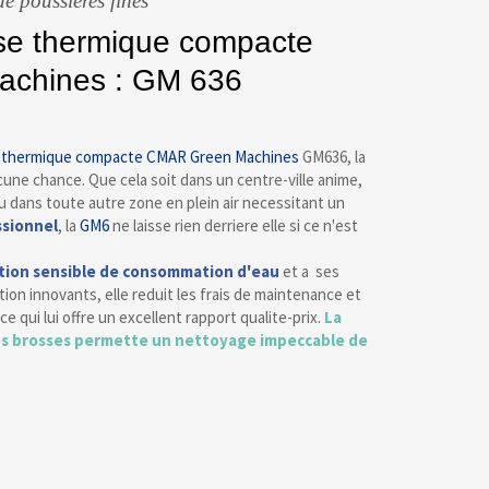
e poussieres fines
se thermique compacte
achines : GM 636
e thermique compacte
CMAR
Green Machines
GM636, la
cune chance. Que cela soit dans un centre-ville anime,
u dans toute autre zone en plein air necessitant un
ssionnel
, la
GM6
ne laisse rien derriere elle si ce n'est
tion sensible de consommation d'eau
et a ses
ion innovants, elle reduit les frais de maintenance et
e qui lui offre un excellent rapport qualite-prix.
La
s brosses permette un nettoyage impeccable de