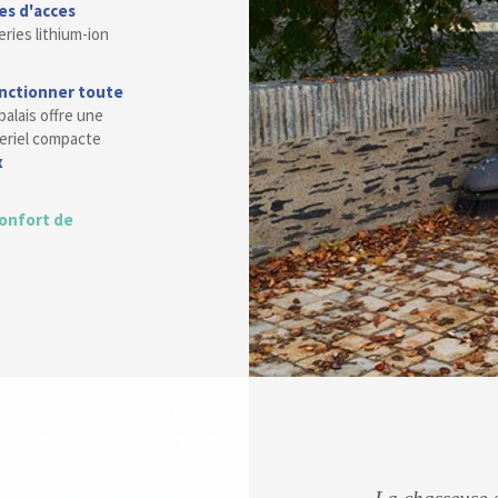
les d'acces
eries lithium-ion
nctionner toute
balais offre une
teriel compacte
x
confort de