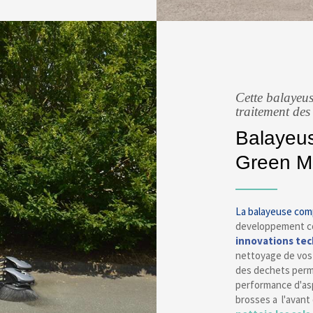
Cette balayeus
traitement des
Balayeu
Green M
La balayeuse co
developpement con
innovations te
nettoyage de vo
des dechets per
performance d'aspi
brosses a l'avant 