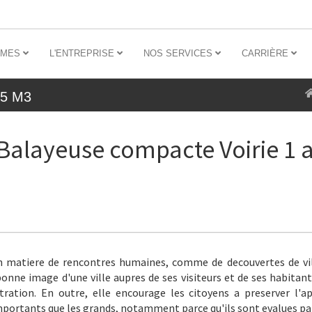
MMES
L'ENTREPRISE
NOS SERVICES
CARRIÈRE
5 M3
Balayeuse compacte Voirie 1 
n matiere de rencontres humaines, comme de decouvertes de vill
nne image d'une ville aupres de ses visiteurs et de ses habitants
ation. En outre, elle encourage les citoyens a preserver l'a
importants que les grands, notamment parce qu'ils sont evalues par 